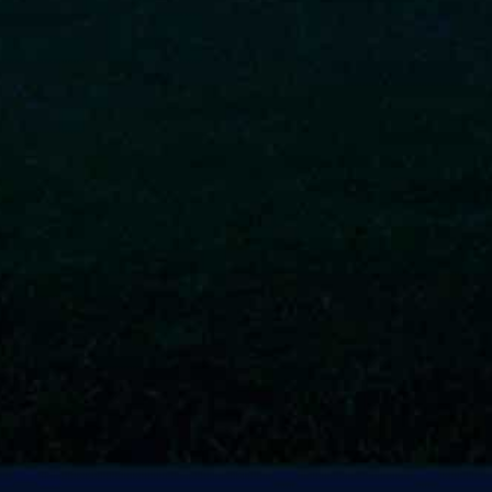
一页
末页
二维码
扫描进入手机版
关注我们