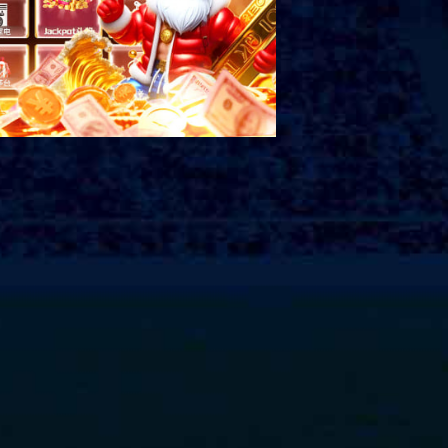
下凡
乐APP标准版下载(Vv1.8.4是当下苹果IOS、安卓版流
棋牌客户端数据精确及时,和娱乐APP安卓版下载下载安
了解详情
乐通用APP下载(Vv5.7.9是当下苹果IOS、安卓版流行
在线咨询
端闯关数据精确及时,和娱乐APPios版下载下载安装量
服务热线
了解详情