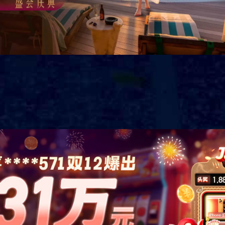
被对手追回一球第分钟
和娱乐Android5.7.x以上,和
速度快的APP(60.37M),下
达16630人次,...