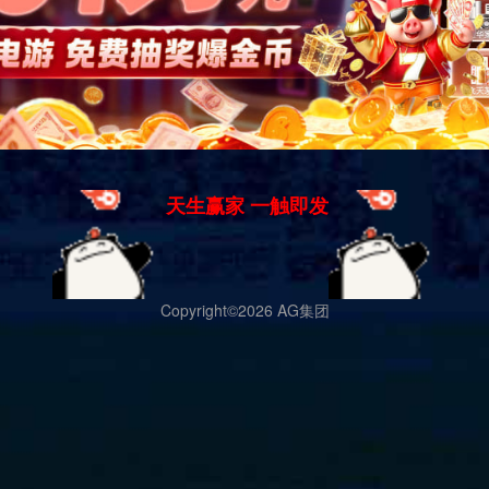
结果靠着罗德里戈的天神
和娱乐Android4.7.x以上,和娱
行速度快的APP(54.15M),
装量达1333...
罗德里戈成为皇马的奇兵
和娱乐Android6.1.x以上,和娱
速度快的APP(57.68M),客户
达1202...