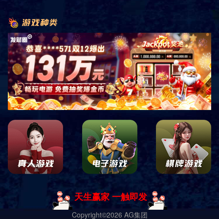
0755-88888888